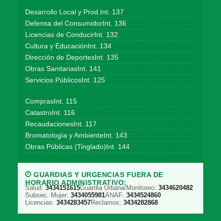
Desarrollo Local y Prod.Int. 137
Defensa del ConsumidorInt. 136
Licencias de ConducirInt. 132
Cultura y EducaciónInt. 134
Dirección de DeportesInt. 135
Obras SanitariasInt. 141
Servicios PúblicosInt. 125
ComprasInt. 115
CatastroInt. 116
RecaudacionesInt. 117
Bromatología y AmbienteInt. 143
Obras Públicas (Tinglado)Int. 144
GUARDIAS Y URGENCIAS FUERA DE
HORARIO ADMINISTRATIVO:
Salud:
3434151615
Guardia Urbana/Monitoreo:
3434620482
Subsec. Mujer:
3434055981
ANAF:
3434524860
Licencias:
3434283457
Reclamos:
3434282868