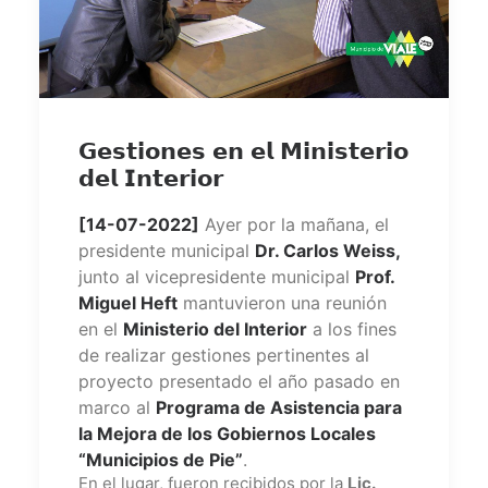
𝗚𝗲𝘀𝘁𝗶𝗼𝗻𝗲𝘀 𝗲𝗻 𝗲𝗹 𝗠𝗶𝗻𝗶𝘀𝘁𝗲𝗿𝗶𝗼
𝗱𝗲𝗹 𝗜𝗻𝘁𝗲𝗿𝗶𝗼𝗿
[14-07-2022]
Ayer por la mañana, el
presidente municipal
Dr. Carlos Weiss,
junto al vicepresidente municipal
Prof.
Miguel Heft
mantuvieron una reunión
en el
Ministerio del Interior
a los fines
de realizar gestiones pertinentes al
proyecto presentado el año pasado en
marco al
Programa de Asistencia para
la Mejora de los Gobiernos Locales
“Municipios de Pie”
.
En el lugar, fueron recibidos por la
Lic.