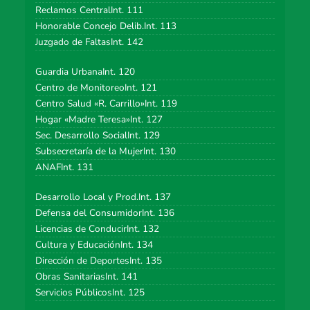
Reclamos CentralInt. 111
Honorable Concejo Delib.Int. 113
Juzgado de FaltasInt. 142
Guardia UrbanaInt. 120
Centro de MonitoreoInt. 121
Centro Salud «R. Carrillo»Int. 119
Hogar «Madre Teresa»Int. 127
Sec. Desarrollo SocialInt. 129
Subsecretaría de la MujerInt. 130
ANAFInt. 131
Desarrollo Local y Prod.Int. 137
Defensa del ConsumidorInt. 136
Licencias de ConducirInt. 132
Cultura y EducaciónInt. 134
Dirección de DeportesInt. 135
Obras SanitariasInt. 141
Servicios PúblicosInt. 125