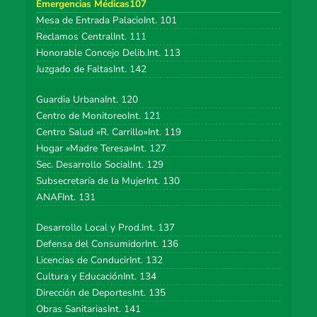
Emergencias Médicas107
Mesa de Entrada PalacioInt. 101
Reclamos CentralInt. 111
Honorable Concejo Delib.Int. 113
Juzgado de FaltasInt. 142
Guardia UrbanaInt. 120
Centro de MonitoreoInt. 121
Centro Salud «R. Carrillo»Int. 119
Hogar «Madre Teresa»Int. 127
Sec. Desarrollo SocialInt. 129
Subsecretaría de la MujerInt. 130
ANAFInt. 131
Desarrollo Local y Prod.Int. 137
Defensa del ConsumidorInt. 136
Licencias de ConducirInt. 132
Cultura y EducaciónInt. 134
Dirección de DeportesInt. 135
Obras SanitariasInt. 141