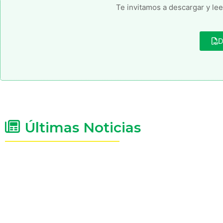
Te invitamos a descargar y lee
D
Últimas Noticias
Parque Hortícola Municipal
4 agosto, 2026
/
Impulsando la producción local y el crecimiento de nuestr