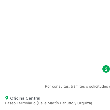
Repotenciación energética para Viale y la reg
20 julio, 2026
/
Se firmó el inicio de una histórica obra de repotenciación
Acompañando el crecimiento de nuestras emp
25 junio, 2026
/
Mantuvimos una reunión con el empresario local Osvaldo P
Por consultas, trámites o solicitudes
Oficina Central
Paseo Ferroviario (Calle Martín Panutto y Urquiza)