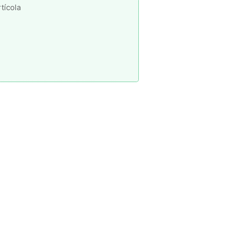
tícola
, junto a la Subsecretaria