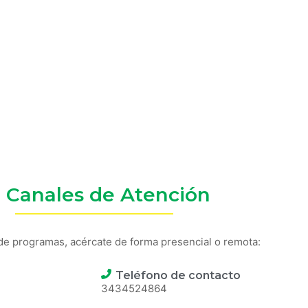
ión.
 energética para Viale y la región Con la presencia del
resas locales.
usch, quien desarrolla su actividad en nuestro Parque Ind
Canales de Atención
 de programas, acércate de forma presencial o remota:
Teléfono de contacto
3434524864