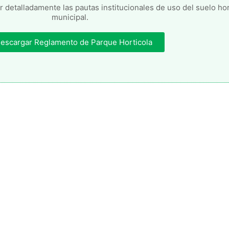
r detalladamente las pautas institucionales de uso del suelo hor
municipal.
escargar Reglamento de Parque Horticola
os emprendedores El Presidente Municipal, Dr. Carlos Weiss