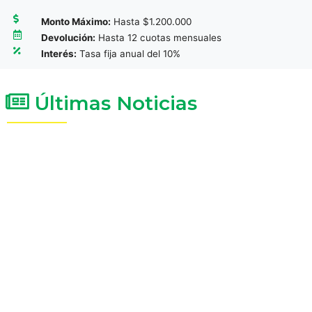
Monto Máximo:
Hasta $1.200.000
Devolución:
Hasta 12 cuotas mensuales
Interés:
Tasa fija anual del 10%
Últimas Noticias
Parque Hortícola Municipal
4 agosto, 2026
/
Impulsando la producción local y el crecimiento de
nuestros emprendedores El Presidente Municipal, Dr.
Carlos Weiss, junto a la Subsecretaria
Repotenciación energética para Viale y la
región.
20 julio, 2026
/