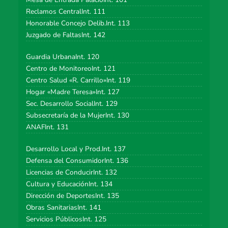
Reclamos CentralInt. 111
Honorable Concejo Delib.Int. 113
Juzgado de FaltasInt. 142
Guardia UrbanaInt. 120
Centro de MonitoreoInt. 121
Centro Salud «R. Carrillo»Int. 119
Hogar «Madre Teresa»Int. 127
Sec. Desarrollo SocialInt. 129
Subsecretaría de la MujerInt. 130
ANAFInt. 131
Desarrollo Local y Prod.Int. 137
Defensa del ConsumidorInt. 136
Licencias de ConducirInt. 132
Cultura y EducaciónInt. 134
Dirección de DeportesInt. 135
Obras SanitariasInt. 141
Servicios PúblicosInt. 125