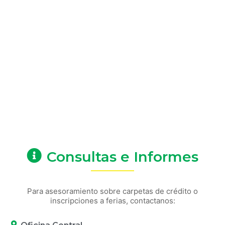
Se firmó el inicio de una histórica obra de
repotenciación energética para Viale y la región Con la
presencia del
Acompañando el crecimiento de nuestras
empresas locales.
25 junio, 2026
/
Mantuvimos una reunión con el empresario local
Osvaldo Pusch, quien desarrolla su actividad en nuestro
Parque Industrial, donde dialogamos sobre
Consultas e Informes
Para asesoramiento sobre carpetas de crédito o
inscripciones a ferias, contactanos: