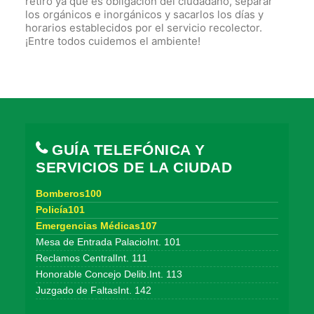
retiro ya que es obligación del ciudadano, separar
los orgánicos e inorgánicos y sacarlos los días y
horarios establecidos por el servicio recolector.
¡Entre todos cuidemos el ambiente!
GUÍA TELEFÓNICA Y
SERVICIOS DE LA CIUDAD
Bomberos100
Policía101
Emergencias Médicas107
Mesa de Entrada PalacioInt. 101
Reclamos CentralInt. 111
Honorable Concejo Delib.Int. 113
Juzgado de FaltasInt. 142