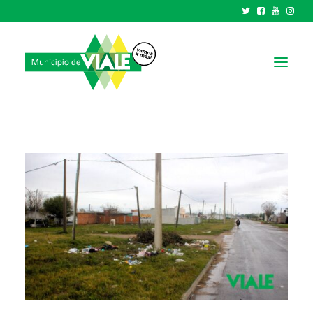
NOTICIAS
GOBIERNO
HCD
TRÁMITES Y SERVICIOS
CIUDAD
PARQUE INDUSTRIAL
RECAUDACIONES