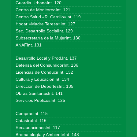
Guardia UrbanaInt. 120
Centro de MonitoreoInt. 121
Centro Salud «R. Carrillo»Int. 119
Hogar «Madre Teresa»Int. 127
Sec. Desarrollo SocialInt. 129
Subsecretaría de la MujerInt. 130
ANAFInt. 131
Desarrollo Local y Prod.Int. 137
Defensa del ConsumidorInt. 136
Licencias de ConducirInt. 132
Cultura y EducaciónInt. 134
Dirección de DeportesInt. 135
Obras SanitariasInt. 141
Servicios PúblicosInt. 125
ComprasInt. 115
CatastroInt. 116
RecaudacionesInt. 117
Bromatología y AmbienteInt. 143