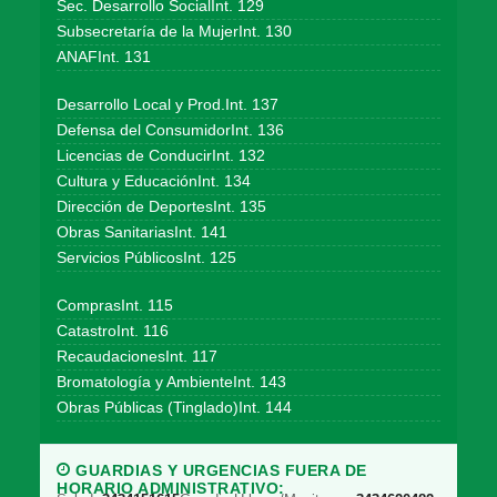
Sec. Desarrollo SocialInt. 129
Subsecretaría de la MujerInt. 130
ANAFInt. 131
Desarrollo Local y Prod.Int. 137
Defensa del ConsumidorInt. 136
Licencias de ConducirInt. 132
Cultura y EducaciónInt. 134
Dirección de DeportesInt. 135
Obras SanitariasInt. 141
Servicios PúblicosInt. 125
ComprasInt. 115
CatastroInt. 116
RecaudacionesInt. 117
Bromatología y AmbienteInt. 143
Obras Públicas (Tinglado)Int. 144
GUARDIAS Y URGENCIAS FUERA DE
HORARIO ADMINISTRATIVO: