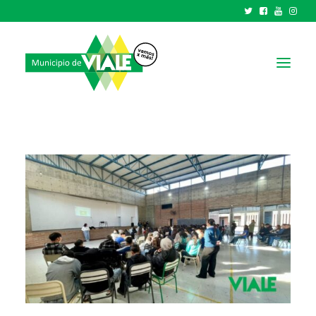
NOTICIAS
GOBIERNO
HCD
TRÁMITES Y SERVICIOS
CIUDAD
PARQUE INDUSTRIAL
RECAUDACIONES