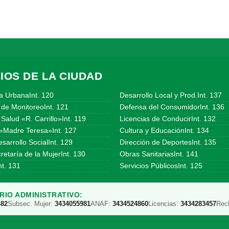
IOS DE LA CIUDAD
a UrbanaInt. 120
Desarrollo Local y Prod.Int. 137
 de MonitoreoInt. 121
Defensa del ConsumidorInt. 136
Salud «R. Carrillo»Int. 119
Licencias de ConducirInt. 132
«Madre Teresa»Int. 127
Cultura y EducaciónInt. 134
sarrollo SocialInt. 129
Dirección de DeportesInt. 135
etaría de la MujerInt. 130
Obras SanitariasInt. 141
t. 131
Servicios PúblicosInt. 125
IO ADMINISTRATIVO:
482
Subsec. Mujer:
3434055981
ANAF:
3434524860
Licencias:
3434283457
Rec