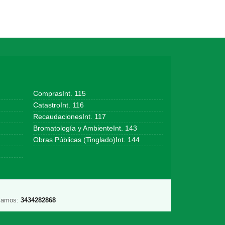
ComprasInt. 115
CatastroInt. 116
RecaudacionesInt. 117
Bromatología y AmbienteInt. 143
Obras Públicas (Tinglado)Int. 144
lamos:
3434282868