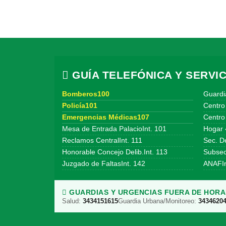
GUÍA TELEFÓNICA Y SERVIC
Bomberos100
Guardi
Policía101
Centro
Emergencias Médicas107
Centro 
Mesa de Entrada PalacioInt. 101
Hogar 
Reclamos CentralInt. 111
Sec. De
Honorable Concejo Delib.Int. 113
Subsecr
Juzgado de FaltasInt. 142
ANAFIn
GUARDIAS Y URGENCIAS FUERA DE HORAR
Salud:
3434151615
Guardia Urbana/Monitoreo:
3434620