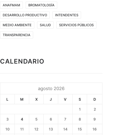
ANAFMAM
BROMATOLOGÍA
DESARROLLO PRODUCTIVO
INTENDENTES
MEDIO AMBIENTE
SALUD
SERVICIOS PÚBLICOS
TRANSPARENCIA
CALENDARIO
agosto 2026
L
M
X
J
V
S
D
1
2
3
4
5
6
7
8
9
10
11
12
13
14
15
16