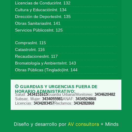
Licencias de ConducirInt. 132
Cultura y EducaciónInt. 134
Dirección de DeportesInt. 135
Obras SanitariasInt. 141
Servicios PúblicosInt. 125
ComprasInt. 115
CatastroInt. 116
RecaudacionesInt. 117
Bromatología y AmbienteInt. 143
Obras Públicas (Tinglado)Int. 144
GUARDIAS Y URGENCIAS FUERA DE
HORARIO ADMINISTRATIVO:
Salud:
3434151615
Guardia Urbana/Monitoreo:
3434620482
Subsec. Mujer:
3434055981
ANAF:
3434524860
Licencias:
3434283457
Reclamos:
3434282868
Diseño y desarrollo por
AV consultora
+ Minds