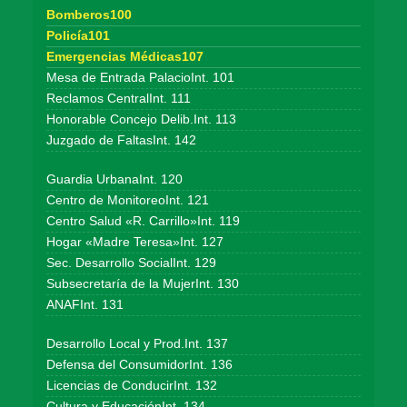
Bomberos100
Policía101
Emergencias Médicas107
Mesa de Entrada PalacioInt. 101
Reclamos CentralInt. 111
Honorable Concejo Delib.Int. 113
Juzgado de FaltasInt. 142
Guardia UrbanaInt. 120
Centro de MonitoreoInt. 121
Centro Salud «R. Carrillo»Int. 119
Hogar «Madre Teresa»Int. 127
Sec. Desarrollo SocialInt. 129
Subsecretaría de la MujerInt. 130
ANAFInt. 131
Desarrollo Local y Prod.Int. 137
Defensa del ConsumidorInt. 136
Licencias de ConducirInt. 132
Cultura y EducaciónInt. 134