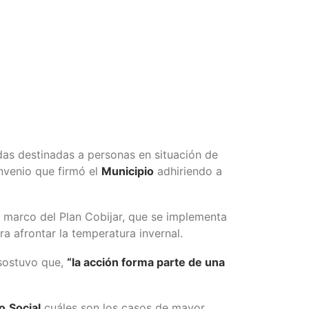
adas destinadas a personas en situación de
onvenio que firmó el
Municipio
adhiriendo a
el marco del Plan Cobijar, que se implementa
ra afrontar la temperatura invernal.
ostuvo que,
“la acción forma parte de una
lo
Social
cuáles son los casos de mayor