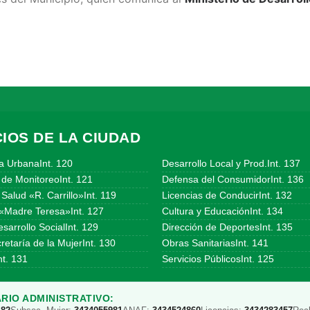
IOS DE LA CIUDAD
a UrbanaInt. 120
Desarrollo Local y Prod.Int. 137
 de MonitoreoInt. 121
Defensa del ConsumidorInt. 136
Salud «R. Carrillo»Int. 119
Licencias de ConducirInt. 132
«Madre Teresa»Int. 127
Cultura y EducaciónInt. 134
sarrollo SocialInt. 129
Dirección de DeportesInt. 135
etaría de la MujerInt. 130
Obras SanitariasInt. 141
t. 131
Servicios PúblicosInt. 125
RIO ADMINISTRATIVO: