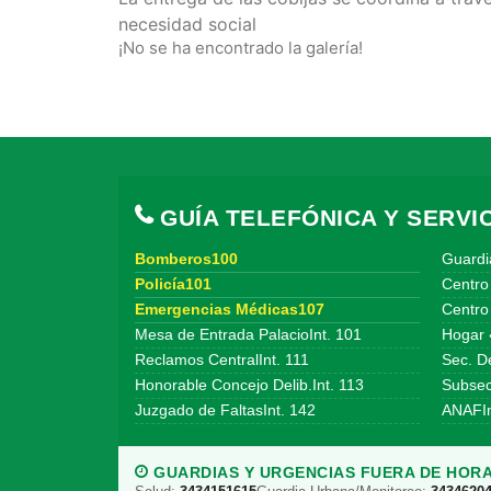
necesidad social
¡No se ha encontrado la galería!
GUÍA TELEFÓNICA Y SERVIC
Bomberos100
Guardi
Policía101
Centro
Emergencias Médicas107
Centro 
Mesa de Entrada PalacioInt. 101
Hogar 
Reclamos CentralInt. 111
Sec. De
Honorable Concejo Delib.Int. 113
Subsecr
Juzgado de FaltasInt. 142
ANAFIn
GUARDIAS Y URGENCIAS FUERA DE HORA