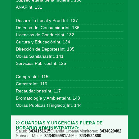
Subsecretaría de la MujerInt. 130
ANAFInt. 131
Desarrollo Local y Prod.Int. 137
Defensa del ConsumidorInt. 136
Licencias de ConducirInt. 132
Cultura y EducaciónInt. 134
Dirección de DeportesInt. 135
Obras SanitariasInt. 141
Servicios PúblicosInt. 125
ComprasInt. 115
CatastroInt. 116
RecaudacionesInt. 117
Bromatología y AmbienteInt. 143
Obras Públicas (Tinglado)Int. 144
GUARDIAS Y URGENCIAS FUERA DE
HORARIO ADMINISTRATIVO:
Salud:
3434151615
Guardia Urbana/Monitoreo:
3434620482
Subsec. Mujer:
3434055981
ANAF:
3434524860