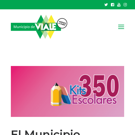
NOTICIAS
GOBIERNO
HCD
TRÁMITES Y SERVICIOS
CIUDAD
PARQUE INDUSTRIAL
RECAUDACIONES
El Municipio