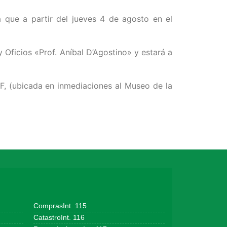
a que a partir del jueves 4 de agosto en el
 Oficios «Prof. Aníbal D’Agostino» y estará a
AF, (ubicada en inmediaciones al Museo de la
ComprasInt. 115
CatastroInt. 116