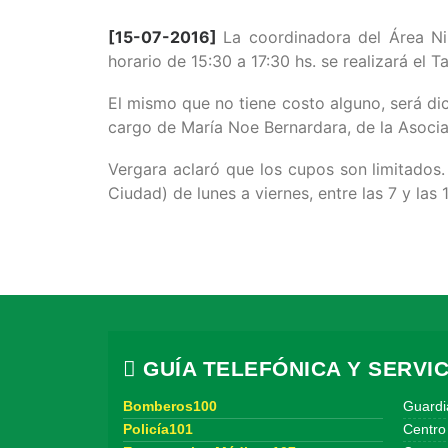
[15-07-2016]
La coordinadora del Área Ni
horario de 15:30 a 17:30 hs. se realizará el
El mismo que no tiene costo alguno, será dic
cargo de María Noe Bernardara, de la Asocia
Vergara aclaró que los cupos son limitados.
Ciudad) de lunes a viernes, entre las 7 y las 
GUÍA TELEFÓNICA Y SERVIC
Bomberos100
Guardi
Policía101
Centro