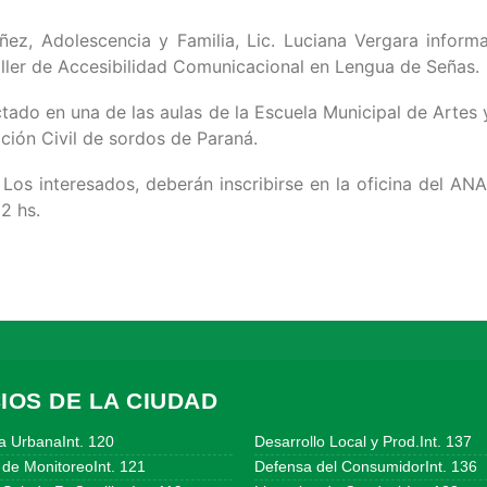
ñez, Adolescencia y Familia, Lic. Luciana Vergara inform
 Taller de Accesibilidad Comunicacional en Lengua de Señas.
tado en una de las aulas de la Escuela Municipal de Artes y
ción Civil de sordos de Paraná.
 Los interesados, deberán inscribirse en la oficina del AN
12 hs.
IOS DE LA CIUDAD
a UrbanaInt. 120
Desarrollo Local y Prod.Int. 137
 de MonitoreoInt. 121
Defensa del ConsumidorInt. 136