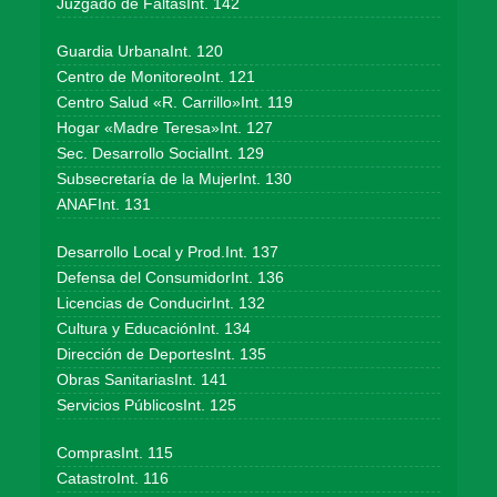
Juzgado de FaltasInt. 142
Guardia UrbanaInt. 120
Centro de MonitoreoInt. 121
Centro Salud «R. Carrillo»Int. 119
Hogar «Madre Teresa»Int. 127
Sec. Desarrollo SocialInt. 129
Subsecretaría de la MujerInt. 130
ANAFInt. 131
Desarrollo Local y Prod.Int. 137
Defensa del ConsumidorInt. 136
Licencias de ConducirInt. 132
Cultura y EducaciónInt. 134
Dirección de DeportesInt. 135
Obras SanitariasInt. 141
Servicios PúblicosInt. 125
ComprasInt. 115
CatastroInt. 116