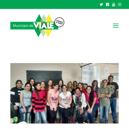
NOTICIAS
GOBIERNO
HCD
TRÁMITES Y SERVICIOS
CIUDAD
PARQUE INDUSTRIAL
RECAUDACIONES