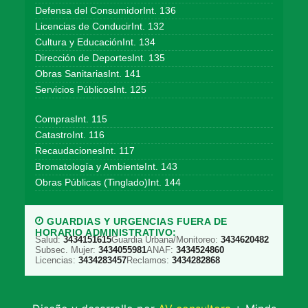
Defensa del ConsumidorInt. 136
Licencias de ConducirInt. 132
Cultura y EducaciónInt. 134
Dirección de DeportesInt. 135
Obras SanitariasInt. 141
Servicios PúblicosInt. 125
ComprasInt. 115
CatastroInt. 116
RecaudacionesInt. 117
Bromatología y AmbienteInt. 143
Obras Públicas (Tinglado)Int. 144
GUARDIAS Y URGENCIAS FUERA DE
HORARIO ADMINISTRATIVO:
Salud:
3434151615
Guardia Urbana/Monitoreo:
3434620482
Subsec. Mujer:
3434055981
ANAF:
3434524860
Licencias:
3434283457
Reclamos:
3434282868