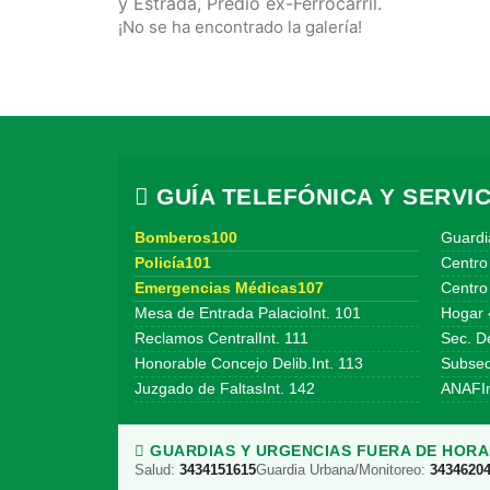
y Estrada, Predio ex-Ferrocarril.
¡No se ha encontrado la galería!
GUÍA TELEFÓNICA Y SERVIC
Bomberos100
Guardi
Policía101
Centro
Emergencias Médicas107
Centro 
Mesa de Entrada PalacioInt. 101
Hogar 
Reclamos CentralInt. 111
Sec. De
Honorable Concejo Delib.Int. 113
Subsecr
Juzgado de FaltasInt. 142
ANAFIn
GUARDIAS Y URGENCIAS FUERA DE HORAR
Salud:
3434151615
Guardia Urbana/Monitoreo:
3434620