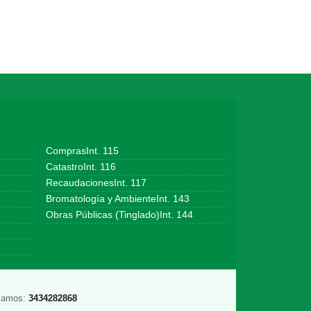
ComprasInt. 115
CatastroInt. 116
RecaudacionesInt. 117
Bromatología y AmbienteInt. 143
Obras Públicas (Tinglado)Int. 144
lamos:
3434282868