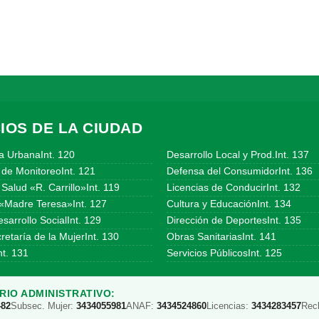
IOS DE LA CIUDAD
a UrbanaInt. 120
Desarrollo Local y Prod.Int. 137
 de MonitoreoInt. 121
Defensa del ConsumidorInt. 136
Salud «R. Carrillo»Int. 119
Licencias de ConducirInt. 132
«Madre Teresa»Int. 127
Cultura y EducaciónInt. 134
sarrollo SocialInt. 129
Dirección de DeportesInt. 135
etaría de la MujerInt. 130
Obras SanitariasInt. 141
t. 131
Servicios PúblicosInt. 125
IO ADMINISTRATIVO:
482
Subsec. Mujer:
3434055981
ANAF:
3434524860
Licencias:
3434283457
Rec