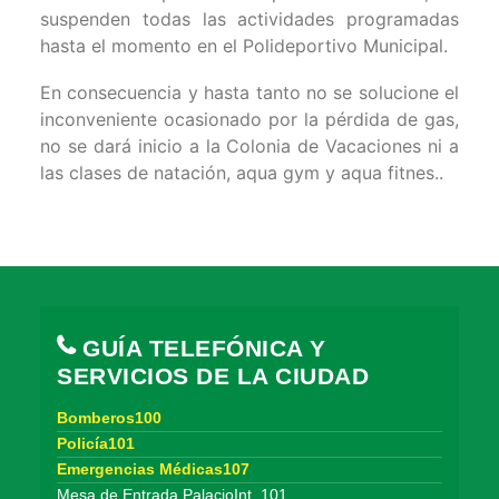
suspenden todas las actividades programadas
hasta el momento en el Polideportivo Municipal.
En consecuencia y hasta tanto no se solucione el
inconveniente ocasionado por la pérdida de gas,
no se dará inicio a la Colonia de Vacaciones ni a
las clases de natación, aqua gym y aqua fitnes..
GUÍA TELEFÓNICA Y
SERVICIOS DE LA CIUDAD
Bomberos100
Policía101
Emergencias Médicas107
Mesa de Entrada PalacioInt. 101