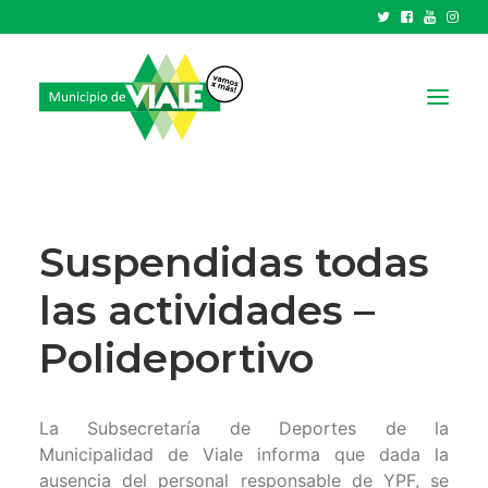
NOTICIAS
GOBIERNO
Suspendidas todas
HCD
las actividades –
TRÁMITES Y SERVICIOS
Polideportivo
CIUDAD
PARQUE INDUSTRIAL
La Subsecretaría de Deportes de la
RECAUDACIONES
Municipalidad de Viale informa que dada la
ausencia del personal responsable de YPF, se