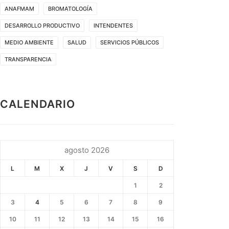
ANAFMAM
BROMATOLOGÍA
DESARROLLO PRODUCTIVO
INTENDENTES
MEDIO AMBIENTE
SALUD
SERVICIOS PÚBLICOS
TRANSPARENCIA
CALENDARIO
agosto 2026
L
M
X
J
V
S
D
1
2
3
4
5
6
7
8
9
10
11
12
13
14
15
16