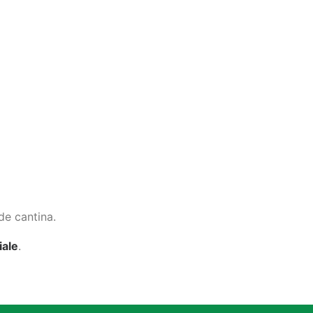
de cantina.
iale
.