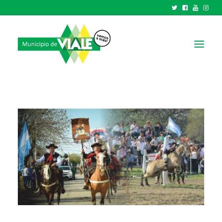
NOTICIAS
GOBIERNO
HCD
TRÁMITES Y SERVICIOS
CIUDAD
PARQUE INDUSTRIAL
RECAUDACIONES