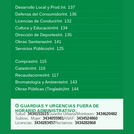
Desarrollo Local y Prod.Int. 137
Defensa del ConsumidorInt. 136
Licencias de ConducirInt. 132
Cultura y EducaciónInt. 134
Dirección de DeportesInt. 135
Obras SanitariasInt. 141
Servicios PúblicosInt. 125
ComprasInt. 115
CatastroInt. 116
RecaudacionesInt. 117
Bromatología y AmbienteInt. 143
Obras Públicas (Tinglado)Int. 144
GUARDIAS Y URGENCIAS FUERA DE
HORARIO ADMINISTRATIVO:
Salud:
3434151615
Guardia Urbana/Monitoreo:
3434620482
Subsec. Mujer:
3434055981
ANAF:
3434524860
Licencias:
3434283457
Reclamos:
3434282868