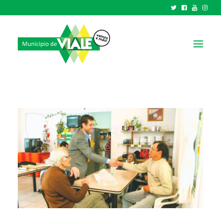
NOTICIAS
GOBIERNO
HCD
TRÁMITES Y SERVICIOS
CIUDAD
PARQUE INDUSTRIAL
RECAUDACIONES