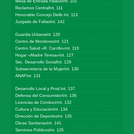
Mesa de Entrada PalacioInt. 101
Reclamos CentralInt. 111
Honorable Concejo Delib.Int. 113
Juzgado de FaltasInt. 142
Guardia UrbanaInt. 120
Centro de MonitoreoInt. 121
Centro Salud «R. Carrillo»Int. 119
Hogar «Madre Teresa»Int. 127
Sec. Desarrollo SocialInt. 129
Subsecretaría de la MujerInt. 130
ANAFInt. 131
Desarrollo Local y Prod.Int. 137
Defensa del ConsumidorInt. 136
Licencias de ConducirInt. 132
Cultura y EducaciónInt. 134
Dirección de DeportesInt. 135
Obras SanitariasInt. 141
Servicios PúblicosInt. 125