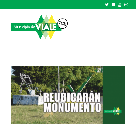
NOTICIAS
GOBIERNO
HCD
TRÁMITES Y SERVICIOS
CIUDAD
PARQUE INDUSTRIAL
RECAUDACIONES