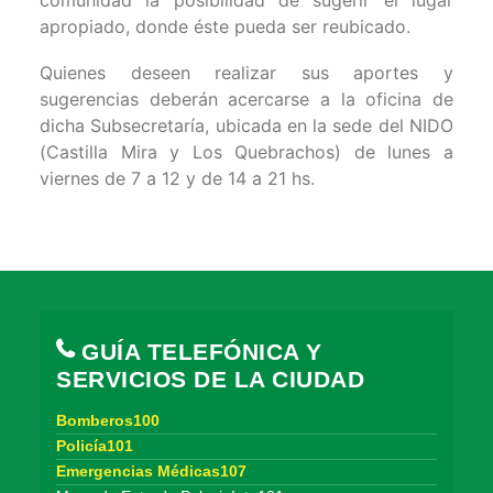
apropiado,
donde éste pueda ser reubicado.
Quienes deseen realizar sus aportes y
sugerencias deberán acercarse a la oficina de
dicha Subsecretaría, ubicada en la sede del NIDO
(Castilla Mira y Los Quebrachos) de lunes a
viernes de 7 a 12 y de 14 a 21 hs.
GUÍA TELEFÓNICA Y
SERVICIOS DE LA CIUDAD
Bomberos100
Policía101
Emergencias Médicas107