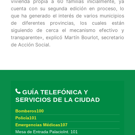
vivienda propia a 60 familias inicialmente, ya
cuenta con su segunda edición en proceso, lo
que ha generado el interés de varios municipios
de diferentes provincias, los cuales están
siguiendo de cerca el mecanismo efectivo y
transparente», explicó Martín Bourlot, secretario
de Acción Social.
GUÍA TELEFÓNICA Y
SERVICIOS DE LA CIUDAD
Bomberos100
Policía101
Emergencias Médicas107
Mesa de Entrada PalacioInt. 101