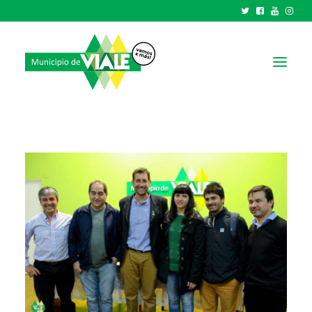
NOTICIAS
GOBIERNO
HCD
TRÁMITES Y SERVICIOS
CIUDAD
PARQUE INDUSTRIAL
RECAUDACIONES