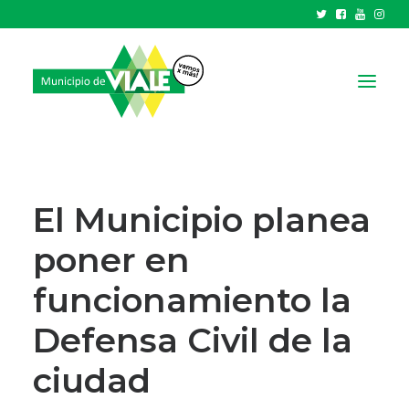
NOTICIAS
GOBIERNO
El Municipio planea
HCD
poner en
TRÁMITES Y SERVICIOS
funcionamiento la
CIUDAD
PARQUE INDUSTRIAL
Defensa Civil de la
ciudad
RECAUDACIONES