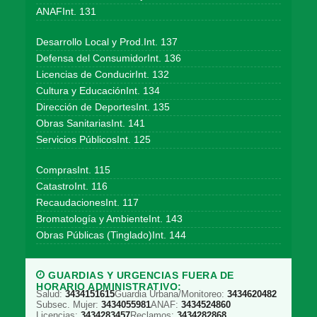
ANAFInt. 131
Desarrollo Local y Prod.Int. 137
Defensa del ConsumidorInt. 136
Licencias de ConducirInt. 132
Cultura y EducaciónInt. 134
Dirección de DeportesInt. 135
Obras SanitariasInt. 141
Servicios PúblicosInt. 125
ComprasInt. 115
CatastroInt. 116
RecaudacionesInt. 117
Bromatología y AmbienteInt. 143
Obras Públicas (Tinglado)Int. 144
GUARDIAS Y URGENCIAS FUERA DE
HORARIO ADMINISTRATIVO:
Salud:
3434151615
Guardia Urbana/Monitoreo:
3434620482
Subsec. Mujer:
3434055981
ANAF:
3434524860
Licencias:
3434283457
Reclamos:
3434282868