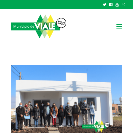
NOTICIAS
GOBIERNO
HCD
TRÁMITES Y SERVICIOS
CIUDAD
PARQUE INDUSTRIAL
RECAUDACIONES