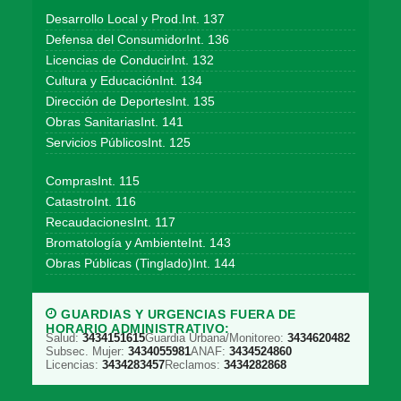
Desarrollo Local y Prod.Int. 137
Defensa del ConsumidorInt. 136
Licencias de ConducirInt. 132
Cultura y EducaciónInt. 134
Dirección de DeportesInt. 135
Obras SanitariasInt. 141
Servicios PúblicosInt. 125
ComprasInt. 115
CatastroInt. 116
RecaudacionesInt. 117
Bromatología y AmbienteInt. 143
Obras Públicas (Tinglado)Int. 144
GUARDIAS Y URGENCIAS FUERA DE
HORARIO ADMINISTRATIVO:
Salud:
3434151615
Guardia Urbana/Monitoreo:
3434620482
Subsec. Mujer:
3434055981
ANAF:
3434524860
Licencias:
3434283457
Reclamos:
3434282868