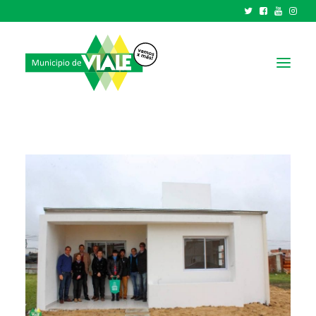
NOTICIAS
GOBIERNO
HCD
TRÁMITES Y SERVICIOS
CIUDAD
PARQUE INDUSTRIAL
RECAUDACIONES