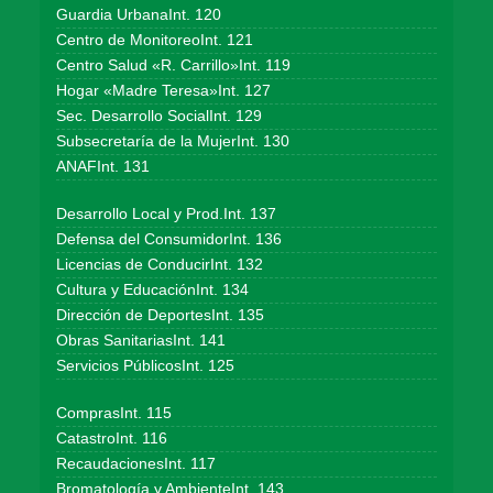
Guardia UrbanaInt. 120
Centro de MonitoreoInt. 121
Centro Salud «R. Carrillo»Int. 119
Hogar «Madre Teresa»Int. 127
Sec. Desarrollo SocialInt. 129
Subsecretaría de la MujerInt. 130
ANAFInt. 131
Desarrollo Local y Prod.Int. 137
Defensa del ConsumidorInt. 136
Licencias de ConducirInt. 132
Cultura y EducaciónInt. 134
Dirección de DeportesInt. 135
Obras SanitariasInt. 141
Servicios PúblicosInt. 125
ComprasInt. 115
CatastroInt. 116
RecaudacionesInt. 117
Bromatología y AmbienteInt. 143