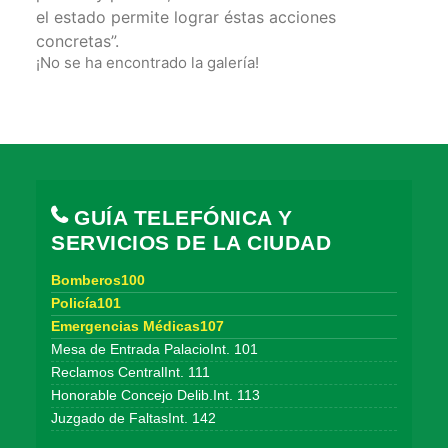
el estado permite lograr éstas acciones
concretas”.
¡No se ha encontrado la galería!
GUÍA TELEFÓNICA Y
SERVICIOS DE LA CIUDAD
Bomberos100
Policía101
Emergencias Médicas107
Mesa de Entrada PalacioInt. 101
Reclamos CentralInt. 111
Honorable Concejo Delib.Int. 113
Juzgado de FaltasInt. 142