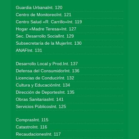
Guardia UrbanaInt. 120
Centro de MonitoreoInt. 121
Centro Salud «R. Carrillo»Int. 119
Hogar «Madre Teresa»Int. 127
Sec. Desarrollo SocialInt. 129
Subsecretaría de la MujerInt. 130
ANAFInt. 131
Desarrollo Local y Prod.Int. 137
Defensa del ConsumidorInt. 136
Licencias de ConducirInt. 132
Cultura y EducaciónInt. 134
Dirección de DeportesInt. 135
Obras SanitariasInt. 141
Servicios PúblicosInt. 125
ComprasInt. 115
CatastroInt. 116
RecaudacionesInt. 117