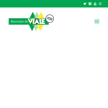
NOTICIAS
GOBIERNO
HCD
TRÁMITES Y SERVICIOS
CIUDAD
PARQUE INDUSTRIAL
RECAUDACIONES