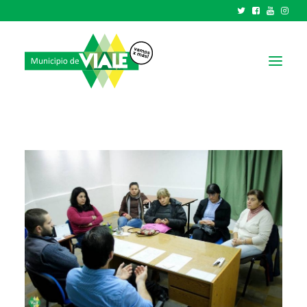
NOTICIAS
GOBIERNO
HCD
TRÁMITES Y SERVICIOS
CIUDAD
PARQUE INDUSTRIAL
RECAUDACIONES