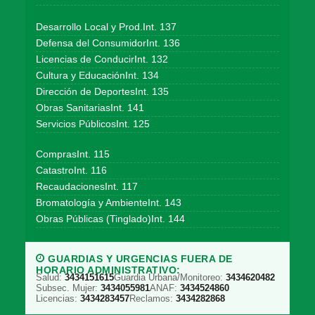
Desarrollo Local y Prod.Int. 137
Defensa del ConsumidorInt. 136
Licencias de ConducirInt. 132
Cultura y EducaciónInt. 134
Dirección de DeportesInt. 135
Obras SanitariasInt. 141
Servicios PúblicosInt. 125
ComprasInt. 115
CatastroInt. 116
RecaudacionesInt. 117
Bromatología y AmbienteInt. 143
Obras Públicas (Tinglado)Int. 144
GUARDIAS Y URGENCIAS FUERA DE
HORARIO ADMINISTRATIVO:
Salud:
3434151615
Guardia Urbana/Monitoreo:
3434620482
Subsec. Mujer:
3434055981
ANAF:
3434524860
Licencias:
3434283457
Reclamos:
3434282868