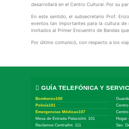
desarrollará en el Centro Cultural. Por su p
En este sentido, el subsecretario Prof. E
eventos tan importantes para la cultura de 
invitados al Primer Encuentro de Bandas que s
Por último comunicó, con respecto a los viaj
GUÍA TELEFÓNICA Y SERVIC
Bomberos100
Guardi
Policía101
Centro
Emergencias Médicas107
Centro 
Mesa de Entrada PalacioInt. 101
Hogar 
Reclamos CentralInt. 111
Sec. De