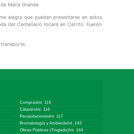
d de María Grande.
 me alegra que puedan presentarse en estos
nda del Centenario tocará en Cerrito. Fueron
 transporte.
ComprasInt. 115
CatastroInt. 116
RecaudacionesInt. 117
Bromatología y AmbienteInt. 143
Obras Públicas (Tinglado)Int. 144