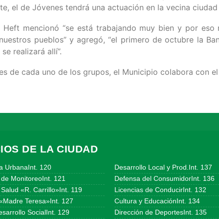
arte, el de Jóvenes tendrá una actuación en la vecina ciuda
nzo Heft mencionó “se está trabajando muy bien y por eso
nuestros pueblos” y agregó, “el primero de octubre la Ba
e realizará allí”.
es de cada uno de los grupos, el Municipio colabora con el
IOS DE LA CIUDAD
a UrbanaInt. 120
Desarrollo Local y Prod.Int. 137
 de MonitoreoInt. 121
Defensa del ConsumidorInt. 136
Salud «R. Carrillo»Int. 119
Licencias de ConducirInt. 132
«Madre Teresa»Int. 127
Cultura y EducaciónInt. 134
sarrollo SocialInt. 129
Dirección de DeportesInt. 135