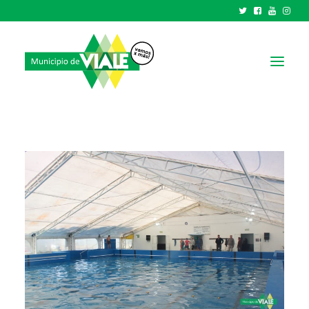
NOTICIAS
GOBIERNO
HCD
TRÁMITES Y SERVICIOS
CIUDAD
PARQUE INDUSTRIAL
RECAUDACIONES