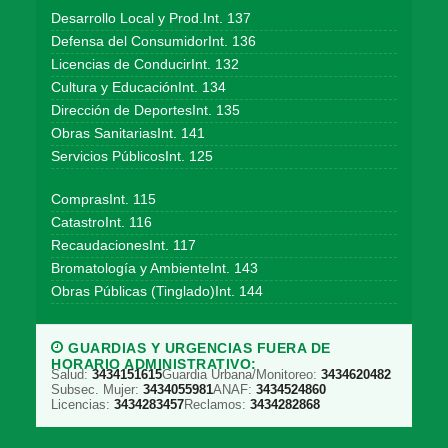
Desarrollo Local y Prod.Int. 137
Defensa del ConsumidorInt. 136
Licencias de ConducirInt. 132
Cultura y EducaciónInt. 134
Dirección de DeportesInt. 135
Obras SanitariasInt. 141
Servicios PúblicosInt. 125
ComprasInt. 115
CatastroInt. 116
RecaudacionesInt. 117
Bromatología y AmbienteInt. 143
Obras Públicas (Tinglado)Int. 144
GUARDIAS Y URGENCIAS FUERA DE
HORARIO ADMINISTRATIVO:
Salud:
3434151615
Guardia Urbana/Monitoreo:
3434620482
Subsec. Mujer:
3434055981
ANAF:
3434524860
Licencias:
3434283457
Reclamos:
3434282868