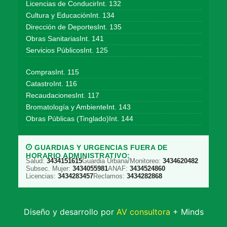
Licencias de ConducirInt. 132
Cultura y EducaciónInt. 134
Dirección de DeportesInt. 135
Obras SanitariasInt. 141
Servicios PúblicosInt. 125
ComprasInt. 115
CatastroInt. 116
RecaudacionesInt. 117
Bromatología y AmbienteInt. 143
Obras Públicas (Tinglado)Int. 144
GUARDIAS Y URGENCIAS FUERA DE
HORARIO ADMINISTRATIVO:
Salud:
3434151615
Guardia Urbana/Monitoreo:
3434620482
Subsec. Mujer:
3434055981
ANAF:
3434524860
Licencias:
3434283457
Reclamos:
3434282868
Diseño y desarrollo por
AV consultora
+ Minds