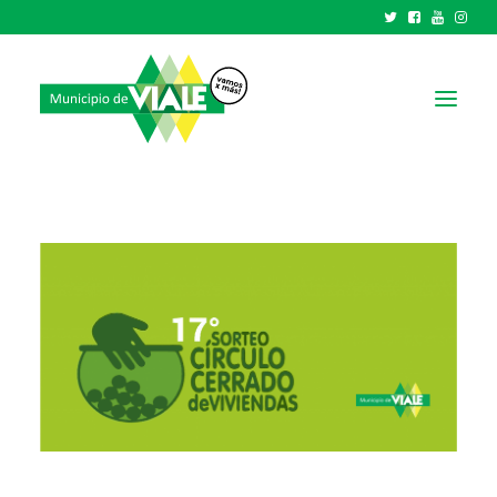
NOTICIAS
GOBIERNO
HCD
TRÁMITES Y SERVICIOS
CIUDAD
PARQUE INDUSTRIAL
RECAUDACIONES