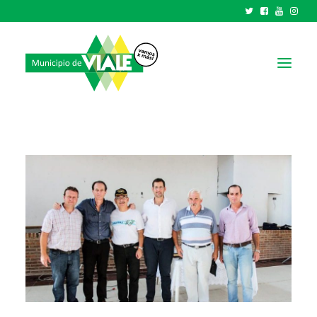
NOTICIAS
GOBIERNO
HCD
TRÁMITES Y SERVICIOS
CIUDAD
PARQUE INDUSTRIAL
RECAUDACIONES