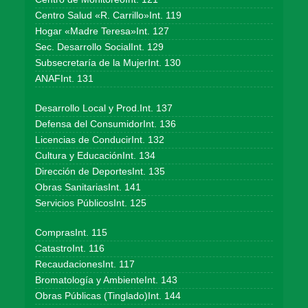
Centro Salud «R. Carrillo»Int. 119
Hogar «Madre Teresa»Int. 127
Sec. Desarrollo SocialInt. 129
Subsecretaría de la MujerInt. 130
ANAFInt. 131
Desarrollo Local y Prod.Int. 137
Defensa del ConsumidorInt. 136
Licencias de ConducirInt. 132
Cultura y EducaciónInt. 134
Dirección de DeportesInt. 135
Obras SanitariasInt. 141
Servicios PúblicosInt. 125
ComprasInt. 115
CatastroInt. 116
RecaudacionesInt. 117
Bromatología y AmbienteInt. 143
Obras Públicas (Tinglado)Int. 144