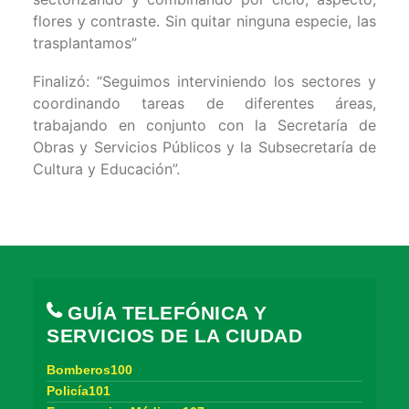
flores y contraste. Sin quitar ninguna especie, las
trasplantamos”
Finalizó: “Seguimos interviniendo los sectores y
coordinando tareas de diferentes áreas,
trabajando en conjunto con la Secretaría de
Obras y Servicios Públicos y la Subsecretaría de
Cultura y Educación”.
GUÍA TELEFÓNICA Y
SERVICIOS DE LA CIUDAD
Bomberos100
Policía101