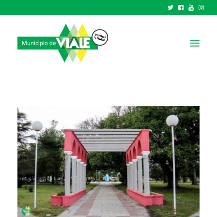
NOTICIAS
GOBIERNO
HCD
TRÁMITES Y SERVICIOS
CIUDAD
PARQUE INDUSTRIAL
RECAUDACIONES