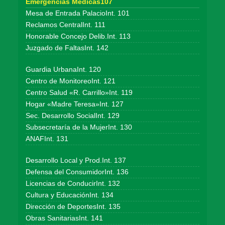
Emergencias Médicas107
Mesa de Entrada PalacioInt. 101
Reclamos CentralInt. 111
Honorable Concejo Delib.Int. 113
Juzgado de FaltasInt. 142
Guardia UrbanaInt. 120
Centro de MonitoreoInt. 121
Centro Salud «R. Carrillo»Int. 119
Hogar «Madre Teresa»Int. 127
Sec. Desarrollo SocialInt. 129
Subsecretaría de la MujerInt. 130
ANAFInt. 131
Desarrollo Local y Prod.Int. 137
Defensa del ConsumidorInt. 136
Licencias de ConducirInt. 132
Cultura y EducaciónInt. 134
Dirección de DeportesInt. 135
Obras SanitariasInt. 141