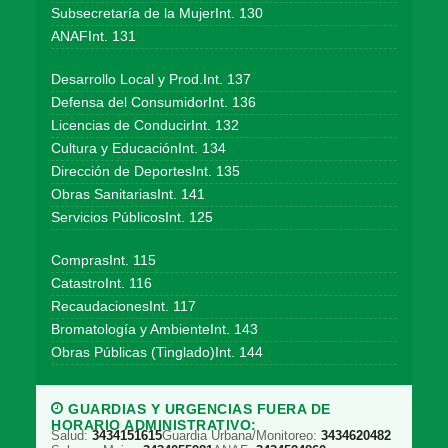
Subsecretaría de la MujerInt. 130
ANAFInt. 131
Desarrollo Local y Prod.Int. 137
Defensa del ConsumidorInt. 136
Licencias de ConducirInt. 132
Cultura y EducaciónInt. 134
Dirección de DeportesInt. 135
Obras SanitariasInt. 141
Servicios PúblicosInt. 125
ComprasInt. 115
CatastroInt. 116
RecaudacionesInt. 117
Bromatología y AmbienteInt. 143
Obras Públicas (Tinglado)Int. 144
GUARDIAS Y URGENCIAS FUERA DE
HORARIO ADMINISTRATIVO:
Salud:
3434151615
Guardia Urbana/Monitoreo:
3434620482