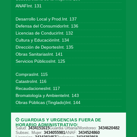
ANAFInt. 131
Desarrollo Local y Prod.Int. 137
Defensa del ConsumidorInt. 136
Licencias de ConducirInt. 132
Cultura y EducaciónInt. 134
Dirección de DeportesInt. 135
Obras SanitariasInt. 141
Servicios PúblicosInt. 125
ComprasInt. 115
CatastroInt. 116
RecaudacionesInt. 117
Bromatología y AmbienteInt. 143
Obras Públicas (Tinglado)Int. 144
GUARDIAS Y URGENCIAS FUERA DE
HORARIO ADMINISTRATIVO:
Salud:
3434151615
Guardia Urbana/Monitoreo:
3434620482
Subsec. Mujer:
3434055981
ANAF:
3434524860