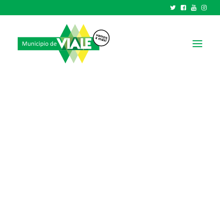
NOTICIAS
GOBIERNO
HCD
TRÁMITES Y SERVICIOS
CIUDAD
PARQUE INDUSTRIAL
RECAUDACIONES