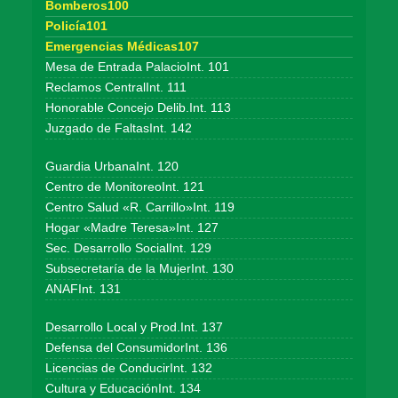
Bomberos100
Policía101
Emergencias Médicas107
Mesa de Entrada PalacioInt. 101
Reclamos CentralInt. 111
Honorable Concejo Delib.Int. 113
Juzgado de FaltasInt. 142
Guardia UrbanaInt. 120
Centro de MonitoreoInt. 121
Centro Salud «R. Carrillo»Int. 119
Hogar «Madre Teresa»Int. 127
Sec. Desarrollo SocialInt. 129
Subsecretaría de la MujerInt. 130
ANAFInt. 131
Desarrollo Local y Prod.Int. 137
Defensa del ConsumidorInt. 136
Licencias de ConducirInt. 132
Cultura y EducaciónInt. 134