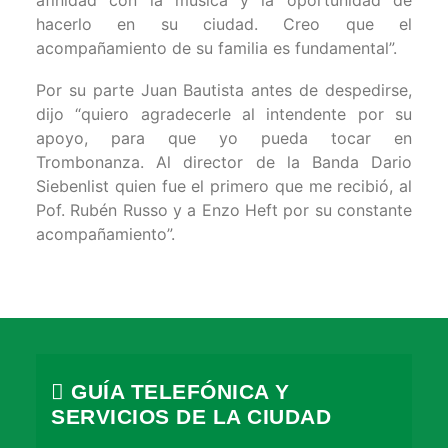
hacerlo en su ciudad. Creo que el
acompañamiento de su familia es fundamental”.
Por su parte Juan Bautista antes de despedirse,
dijo “quiero agradecerle al intendente por su
apoyo, para que yo pueda tocar en
Trombonanza. Al director de la Banda Dario
Siebenlist quien fue el primero que me recibió, al
Pof. Rubén Russo y a Enzo Heft por su constante
acompañamiento”.
GUÍA TELEFÓNICA Y
SERVICIOS DE LA CIUDAD