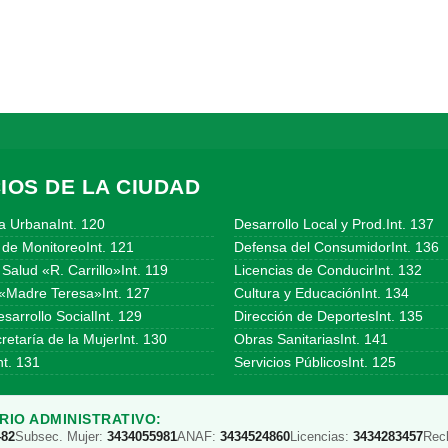
IOS DE LA CIUDAD
a UrbanaInt. 120
Desarrollo Local y Prod.Int. 137
 de MonitoreoInt. 121
Defensa del ConsumidorInt. 136
Salud «R. Carrillo»Int. 119
Licencias de ConducirInt. 132
«Madre Teresa»Int. 127
Cultura y EducaciónInt. 134
sarrollo SocialInt. 129
Dirección de DeportesInt. 135
etaría de la MujerInt. 130
Obras SanitariasInt. 141
t. 131
Servicios PúblicosInt. 125
IO ADMINISTRATIVO:
482
Subsec. Mujer:
3434055981
ANAF:
3434524860
Licencias:
3434283457
Rec