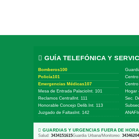
GUÍA TELEFÓNICA Y SERVIC
Bomberos100
Guardi
Policía101
Centro
Emergencias Médicas107
Centro 
Mesa de Entrada PalacioInt. 101
Hogar 
Reclamos CentralInt. 111
Sec. De
Honorable Concejo Delib.Int. 113
Subsecr
Juzgado de FaltasInt. 142
ANAFIn
GUARDIAS Y URGENCIAS FUERA DE HORAR
Salud:
3434151615
Guardia Urbana/Monitoreo:
3434620