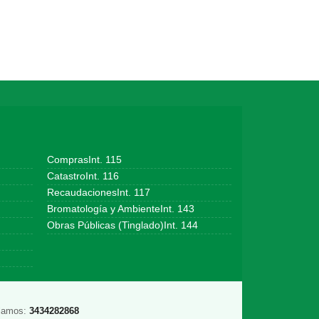
ComprasInt. 115
CatastroInt. 116
RecaudacionesInt. 117
Bromatología y AmbienteInt. 143
Obras Públicas (Tinglado)Int. 144
lamos:
3434282868