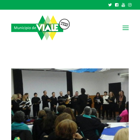
NOTICIAS
GOBIERNO
HCD
TRÁMITES Y SERVICIOS
CIUDAD
PARQUE INDUSTRIAL
RECAUDACIONES