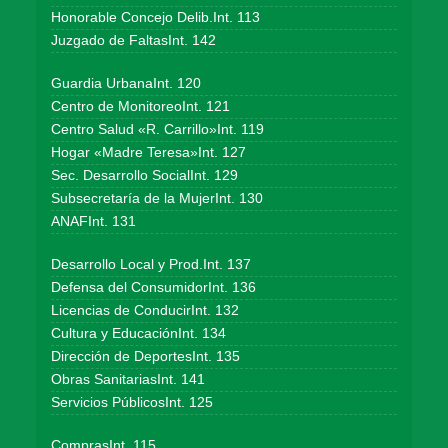
Honorable Concejo Delib.Int. 113
Juzgado de FaltasInt. 142
Guardia UrbanaInt. 120
Centro de MonitoreoInt. 121
Centro Salud «R. Carrillo»Int. 119
Hogar «Madre Teresa»Int. 127
Sec. Desarrollo SocialInt. 129
Subsecretaría de la MujerInt. 130
ANAFInt. 131
Desarrollo Local y Prod.Int. 137
Defensa del ConsumidorInt. 136
Licencias de ConducirInt. 132
Cultura y EducaciónInt. 134
Dirección de DeportesInt. 135
Obras SanitariasInt. 141
Servicios PúblicosInt. 125
ComprasInt. 115