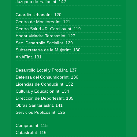
Juzgado de FaltasInt. 142
Guardia UrbanaInt. 120
Centro de MonitoreoInt. 121
Centro Salud «R. Carrillo»Int. 119
Hogar «Madre Teresa»Int. 127
Sec. Desarrollo SocialInt. 129
Subsecretaría de la MujerInt. 130
ANAFInt. 131
Desarrollo Local y Prod.Int. 137
Defensa del ConsumidorInt. 136
Licencias de ConducirInt. 132
Cultura y EducaciónInt. 134
Dirección de DeportesInt. 135
Obras SanitariasInt. 141
Servicios PúblicosInt. 125
ComprasInt. 115
CatastroInt. 116