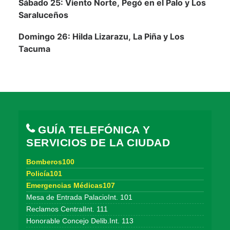
Sábado 25:
Viento Norte,
Pegó en el Palo y
Los
Saraluceños
Domingo 26:
Hilda Lizarazu,
La Piña y
Los
Tacuma
GUÍA TELEFÓNICA Y
SERVICIOS DE LA CIUDAD
Bomberos100
Policía101
Emergencias Médicas107
Mesa de Entrada PalacioInt. 101
Reclamos CentralInt. 111
Honorable Concejo Delib.Int. 113