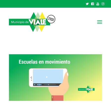
NOTICIAS
GOBIERNO
HCD
TRÁMITES Y SERVICIOS
CIUDAD
PARQUE INDUSTRIAL
RECAUDACIONES