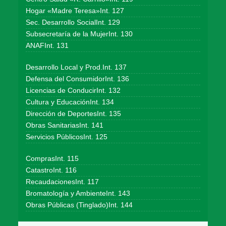
Hogar «Madre Teresa»Int. 127
Sec. Desarrollo SocialInt. 129
Subsecretaría de la MujerInt. 130
ANAFInt. 131
Desarrollo Local y Prod.Int. 137
Defensa del ConsumidorInt. 136
Licencias de ConducirInt. 132
Cultura y EducaciónInt. 134
Dirección de DeportesInt. 135
Obras SanitariasInt. 141
Servicios PúblicosInt. 125
ComprasInt. 115
CatastroInt. 116
RecaudacionesInt. 117
Bromatología y AmbienteInt. 143
Obras Públicas (Tinglado)Int. 144