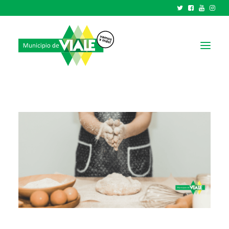
NOTICIAS
GOBIERNO
HCD
TRÁMITES Y SERVICIOS
CIUDAD
PARQUE INDUSTRIAL
RECAUDACIONES