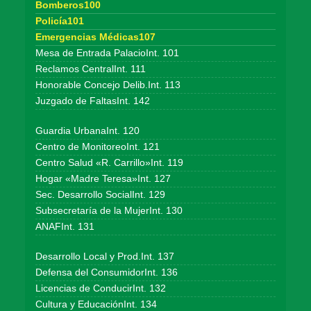
Bomberos100
Policía101
Emergencias Médicas107
Mesa de Entrada PalacioInt. 101
Reclamos CentralInt. 111
Honorable Concejo Delib.Int. 113
Juzgado de FaltasInt. 142
Guardia UrbanaInt. 120
Centro de MonitoreoInt. 121
Centro Salud «R. Carrillo»Int. 119
Hogar «Madre Teresa»Int. 127
Sec. Desarrollo SocialInt. 129
Subsecretaría de la MujerInt. 130
ANAFInt. 131
Desarrollo Local y Prod.Int. 137
Defensa del ConsumidorInt. 136
Licencias de ConducirInt. 132
Cultura y EducaciónInt. 134