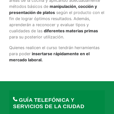
áreas de la cocina y aplicando adecuadamente
métodos básicos de
manipulación, cocción y
presentación de platos
según el producto con el
fin de lograr óptimos resultados. Además,
aprenderán a reconocer y evaluar tipos y
cualidades de las
diferentes materias primas
para su posterior utilización.
Quienes realicen el curso tendrán herramientas
para poder
insertarse rápidamente en el
mercado laboral.
GUÍA TELEFÓNICA Y
SERVICIOS DE LA CIUDAD