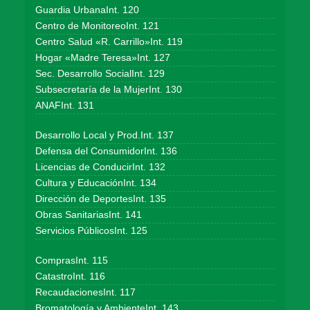
Guardia UrbanaInt. 120
Centro de MonitoreoInt. 121
Centro Salud «R. Carrillo»Int. 119
Hogar «Madre Teresa»Int. 127
Sec. Desarrollo SocialInt. 129
Subsecretaría de la MujerInt. 130
ANAFInt. 131
Desarrollo Local y Prod.Int. 137
Defensa del ConsumidorInt. 136
Licencias de ConducirInt. 132
Cultura y EducaciónInt. 134
Dirección de DeportesInt. 135
Obras SanitariasInt. 141
Servicios PúblicosInt. 125
ComprasInt. 115
CatastroInt. 116
RecaudacionesInt. 117
Bromatología y AmbienteInt. 143