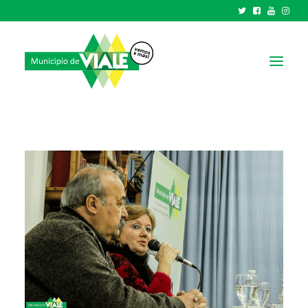
NOTICIAS
GOBIERNO
HCD
TRÁMITES Y SERVICIOS
CIUDAD
PARQUE INDUSTRIAL
RECAUDACIONES