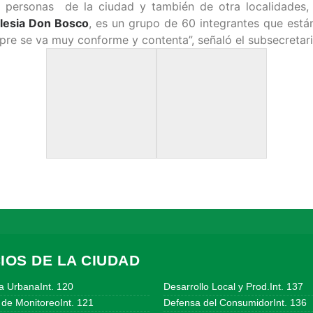
 personas de la ciudad y también de otra localidades,
glesia Don Bosco
, es un grupo de 60 integrantes que están
mpre se va muy conforme y contenta”, señaló el subsecreta
IOS DE LA CIUDAD
a UrbanaInt. 120
Desarrollo Local y Prod.Int. 137
 de MonitoreoInt. 121
Defensa del ConsumidorInt. 136