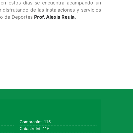
 en estos días se encuentra acampando un
 disfrutando de las instalaciones y servicios
rio de Deportes
Prof. Alexis Reula.
ComprasInt. 115
CatastroInt. 116