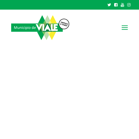
NOTICIAS
GOBIERNO
HCD
TRÁMITES Y SERVICIOS
CIUDAD
PARQUE INDUSTRIAL
RECAUDACIONES