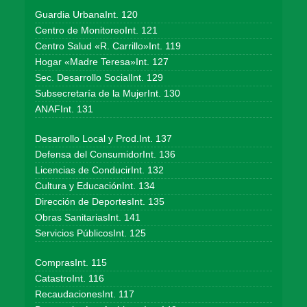
Guardia UrbanaInt. 120
Centro de MonitoreoInt. 121
Centro Salud «R. Carrillo»Int. 119
Hogar «Madre Teresa»Int. 127
Sec. Desarrollo SocialInt. 129
Subsecretaría de la MujerInt. 130
ANAFInt. 131
Desarrollo Local y Prod.Int. 137
Defensa del ConsumidorInt. 136
Licencias de ConducirInt. 132
Cultura y EducaciónInt. 134
Dirección de DeportesInt. 135
Obras SanitariasInt. 141
Servicios PúblicosInt. 125
ComprasInt. 115
CatastroInt. 116
RecaudacionesInt. 117