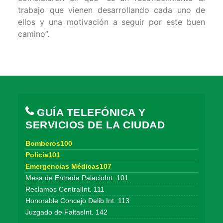
trabajo que vienen desarrollando cada uno de
ellos y una motivación a seguir por este buen
camino”.
GUÍA TELEFÓNICA Y
SERVICIOS DE LA CIUDAD
Bomberos100
Policía101
Emergencias Médicas107
Mesa de Entrada PalacioInt. 101
Reclamos CentralInt. 111
Honorable Concejo Delib.Int. 113
Juzgado de FaltasInt. 142