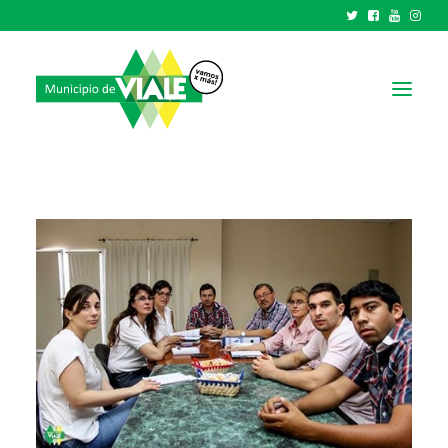
NOTICIAS
GOBIERNO
HCD
TRÁMITES Y SERVICIOS
CIUDAD
PARQUE INDUSTRIAL
RECAUDACIONES