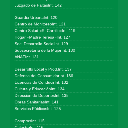
Juzgado de FaltasInt. 142
Guardia UrbanaInt. 120
Centro de MonitoreoInt. 121
Centro Salud «R. Carrillo»Int. 119
Hogar «Madre Teresa»Int. 127
Sec. Desarrollo SocialInt. 129
Subsecretaría de la MujerInt. 130
ANAFInt. 131
Desarrollo Local y Prod.Int. 137
Defensa del ConsumidorInt. 136
Licencias de ConducirInt. 132
Cultura y EducaciónInt. 134
Dirección de DeportesInt. 135
Obras SanitariasInt. 141
Servicios PúblicosInt. 125
ComprasInt. 115
CatastroInt. 116