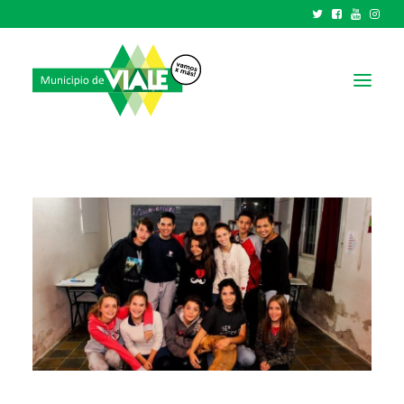
NOTICIAS
GOBIERNO
HCD
TRÁMITES Y SERVICIOS
CIUDAD
PARQUE INDUSTRIAL
RECAUDACIONES