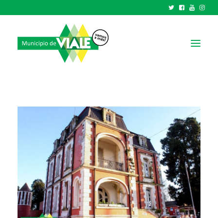
NOTICIAS
GOBIERNO
HCD
TRÁMITES Y SERVICIOS
CIUDAD
PARQUE INDUSTRIAL
RECAUDACIONES