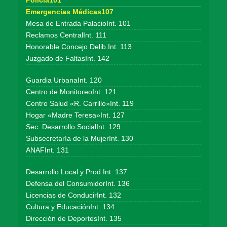
Policía101
Emergencias Médicas107
Mesa de Entrada PalacioInt. 101
Reclamos CentralInt. 111
Honorable Concejo Delib.Int. 113
Juzgado de FaltasInt. 142
Guardia UrbanaInt. 120
Centro de MonitoreoInt. 121
Centro Salud «R. Carrillo»Int. 119
Hogar «Madre Teresa»Int. 127
Sec. Desarrollo SocialInt. 129
Subsecretaría de la MujerInt. 130
ANAFInt. 131
Desarrollo Local y Prod.Int. 137
Defensa del ConsumidorInt. 136
Licencias de ConducirInt. 132
Cultura y EducaciónInt. 134
Dirección de DeportesInt. 135