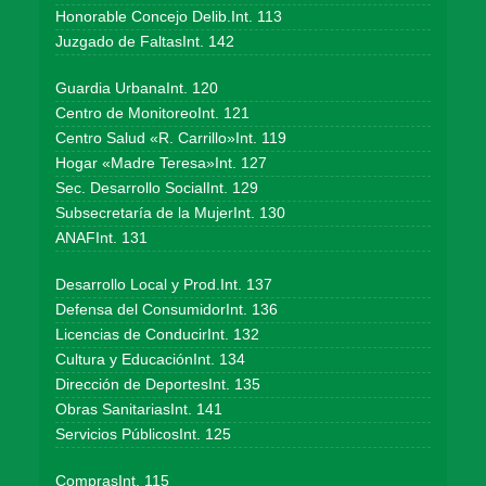
Honorable Concejo Delib.Int. 113
Juzgado de FaltasInt. 142
Guardia UrbanaInt. 120
Centro de MonitoreoInt. 121
Centro Salud «R. Carrillo»Int. 119
Hogar «Madre Teresa»Int. 127
Sec. Desarrollo SocialInt. 129
Subsecretaría de la MujerInt. 130
ANAFInt. 131
Desarrollo Local y Prod.Int. 137
Defensa del ConsumidorInt. 136
Licencias de ConducirInt. 132
Cultura y EducaciónInt. 134
Dirección de DeportesInt. 135
Obras SanitariasInt. 141
Servicios PúblicosInt. 125
ComprasInt. 115