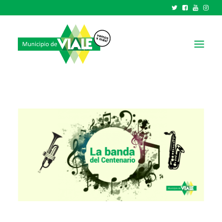
NOTICIAS
GOBIERNO
HCD
TRÁMITES Y SERVICIOS
CIUDAD
PARQUE INDUSTRIAL
RECAUDACIONES