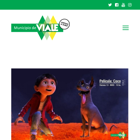
NOTICIAS
GOBIERNO
HCD
TRÁMITES Y SERVICIOS
CIUDAD
PARQUE INDUSTRIAL
RECAUDACIONES