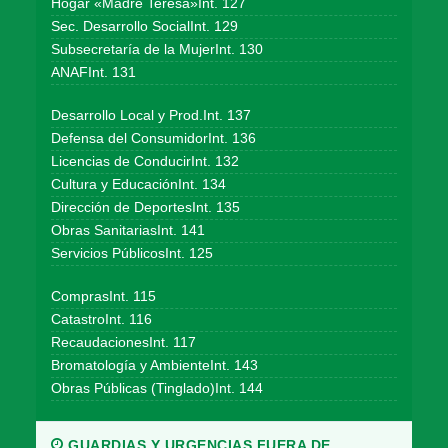
Hogar «Madre Teresa»Int. 127
Sec. Desarrollo SocialInt. 129
Subsecretaría de la MujerInt. 130
ANAFInt. 131
Desarrollo Local y Prod.Int. 137
Defensa del ConsumidorInt. 136
Licencias de ConducirInt. 132
Cultura y EducaciónInt. 134
Dirección de DeportesInt. 135
Obras SanitariasInt. 141
Servicios PúblicosInt. 125
ComprasInt. 115
CatastroInt. 116
RecaudacionesInt. 117
Bromatología y AmbienteInt. 143
Obras Públicas (Tinglado)Int. 144
GUARDIAS Y URGENCIAS FUERA DE